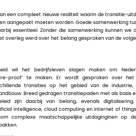
an een compleet nieuwe realiteit waarin de transitie-uit
en aangepakt moeten worden. Goede samenwerking tus
daarbij essentieel. Zonder die samenwerking kunnen we 
s het overleg werd over het belang gesproken van de volg
id wil het bedrijfsleven slagen maken om Neder
ure-proof’ te maken. Er wordt gesproken over het
illende transities op het gebied van de industrie, 
landbouw. Breed gedragen transitiepaden met als basis e
leid zijn daarbij van belang, evenals digitalisering
ificial intelligence, cloud computing en internet of thing
 om complexe maatschappelijke uitdaginginen op de
 pakken.