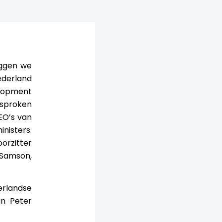
eggen we
ederland
elopment
esproken
CEO’s van
nisters.
orzitter
 Samson,
erlandse
n Peter