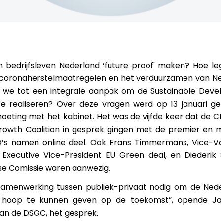
 bedrijfsleven Nederland ‘future proof' maken? Hoe l
 coronaherstelmaatregelen en het verduurzamen van N
we tot een integrale aanpak om de Sustainable Dev
te realiseren? Over deze vragen werd op 13 januari g
tmoeting met het kabinet. Het was de vijfde keer dat de 
rowth Coalition in gesprek gingen met de premier en mi
’s namen online deel. Ook Frans Timmermans, Vice-Vo
Executive Vice-President EU Green deal, en Diederik
se Comissie waren aanwezig.
 samenwerking tussen publiek-privaat nodig om de Ned
 hoop te kunnen geven op de toekomst”, opende Ja
van de DSGC, het gesprek.