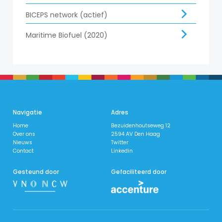
BICEPS network (actief)
Maritime Biofuel (2020)
Navigatie
Adres
Home
Bezuidenhoutseweg 12
Over ons
2594 AV Den Haag
Nieuws
Twitter
​Contact
Linkedin
Gesteund door
Gefaciliteerd door