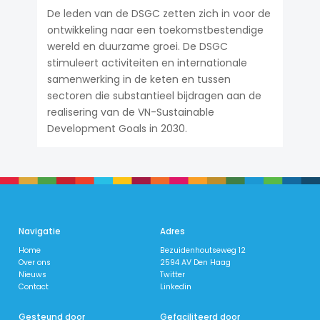
De leden van de DSGC zetten zich in voor de
ontwikkeling naar een toekomstbestendige
wereld en duurzame groei. De DSGC
stimuleert activiteiten en internationale
samenwerking in de keten en tussen
sectoren die substantieel bijdragen aan de
realisering van de VN-Sustainable
Development Goals in 2030.
Navigatie
Adres
Home
Bezuidenhoutseweg 12
Over ons
2594 AV Den Haag
Nieuws
Twitter
​Contact
Linkedin
Gesteund door
Gefaciliteerd door