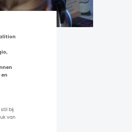
alition
io,
innen
 en
til bij
ruk van