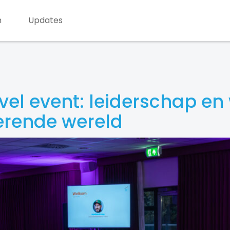
n
Updates
evel event: leiderschap e
erende wereld