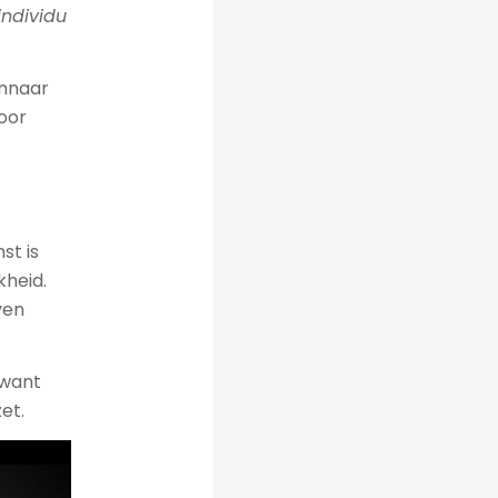
individu
innaar
oor
st is
kheid.
ven
 want
et.