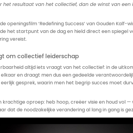
r het resultaat van het collectief, dan de winst van een 
de openingsfilm ‘Redefining Success’ van Gouden Kalf-w
e het startpunt van de dag en hield direct een spiegel v
ing vereist.
t om collectief leiderschap
rbaarheid altijd iets vraagt van het collectief: in de uitkom
n elkaar en draagt men dus een gedeelde verantwoordelij
n eerlijk gesprek, waarin men het begrip succes moet dur
n krachtige oproep: heb hoop, creëer visie en houd vol —
ar dat de noodzakelijke verandering al lang in gang is gez