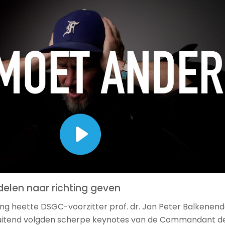
elen naar richting geven
ng heette DSGC-voorzitter prof. dr. Jan Peter Balkenen
uitend volgden scherpe keynotes van de Commandant d