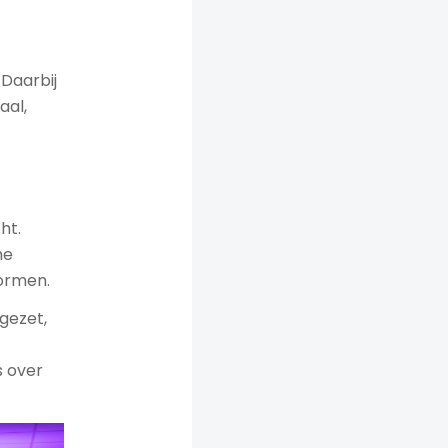
 Daarbij
aal,
ht.
he
vormen.
gezet,
s over