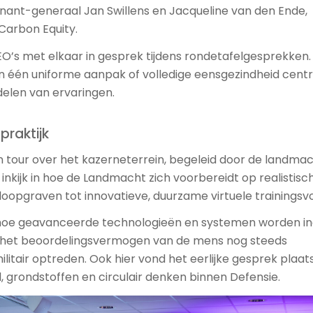
tenant-generaal Jan Swillens en Jacqueline van den Ende,
Carbon Equity.
O’s met elkaar in gesprek tijdens rondetafelgesprekken.
an één uniforme aanpak of volledige eensgezindheid centr
elen van ervaringen.
praktijk
 tour over het kazerneterrein, begeleid door de landmac
nkijk in hoe de Landmacht zich voorbereidt op realistisc
 loopgraven tot innovatieve, duurzame virtuele trainings
 hoe geavanceerde technologieën en systemen worden in
 het beoordelingsvermogen van de mens nog steeds
militair optreden. Ook hier vond het eerlijke gesprek plaat
, grondstoffen en circulair denken binnen Defensie.