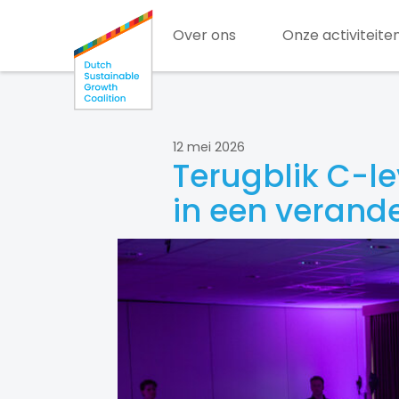
Over ons
Onze activiteite
12 mei 2026
Terugblik C-l
in een verand