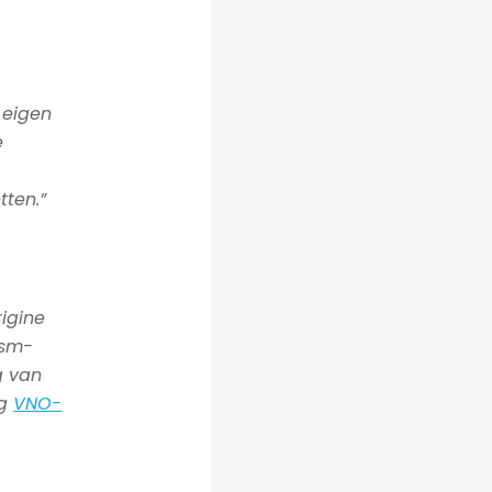
 eigen
e
tten.”
igine
dsm-
ng van
ng
VNO-