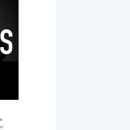
de
er