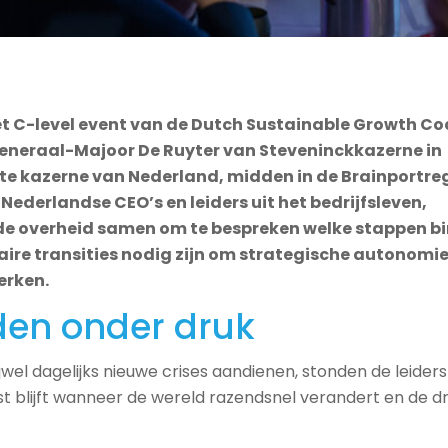
et C-level event van de Dutch Sustainable Growth Co
eneraal-Majoor De Ruyter van Steveninckkazerne in
ste kazerne van Nederland, midden in de Brainportreg
ederlandse CEO’s en leiders uit het bedrijfsleven,
 de overheid samen om te bespreken welke stappen b
aire transities nodig zijn om strategische autonomie
erken.
den onder druk
ijwel dagelijks nieuwe crises aandienen, stonden de leiders s
st blijft wanneer de wereld razendsnel verandert en de d