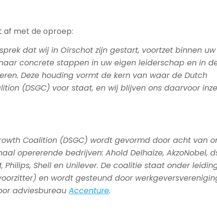
t af met de oproep:
prek dat wij in Oirschot zijn gestart, voortzet binnen uw
 naar concrete stappen in uw eigen leiderschap en in d
ren. Deze houding vormt de kern van waar de Dutch
ition (DSGC) voor staat, en wij blijven ons daarvoor inze
rowth Coalition (DSGC) wordt gevormd door acht van or
naal opererende bedrijven: Ahold Delhaize, AkzoNobel, 
 Philips, Shell en Unilever. De coalitie staat onder leidi
voorzitter) en wordt gesteund door werkgeversverenigi
door adviesbureau
Accenture
.